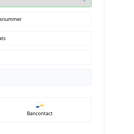
isnummer
ats
Bancontact