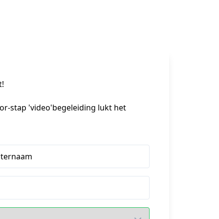
t!
-stap 'video'begeleiding lukt het 
hternaam