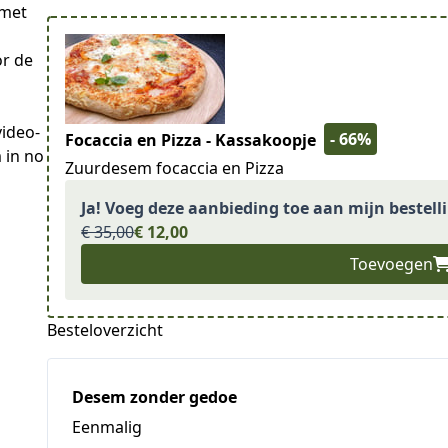
 met
or de
video-
- 66%
Focaccia en Pizza - Kassakoopje
 in no 
Zuurdesem focaccia en Pizza
Ja! Voeg deze aanbieding toe aan mijn bestell
€ 35,00
€ 12,00
Toevoegen
Besteloverzicht
Desem zonder gedoe
Eenmalig