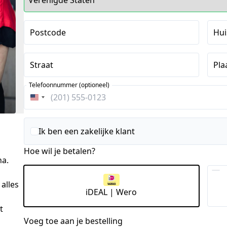
Postcode
Hu
Straat
Pla
Telefoonnummer (optioneel)
Verenigde
Staten
+1
Ik ben een zakelijke klant
Hoe wil je betalen?
na.
 alles
iDEAL | Wero
t
Voeg toe aan je bestelling